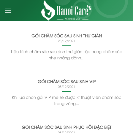
Skip
to
content
GÓI CHĂM SÓC SAU SINH THƯ GIÃN
23/12/2021
Liệu trình chăm sóc sau sinh thư giãn tập trung chăm sóc
nhẹ nhàng dành...
GÓI CHĂM SÓC SAU SINH VIP
08/12/2021
Khi lựa chọn gói VIP mẹ sẽ được kĩ thuật viên chăm sóc
trong vòng...
GÓI CHĂM SÓC SAU SINH PHỤC HỒI ĐẶC BIỆT
08/12/2021