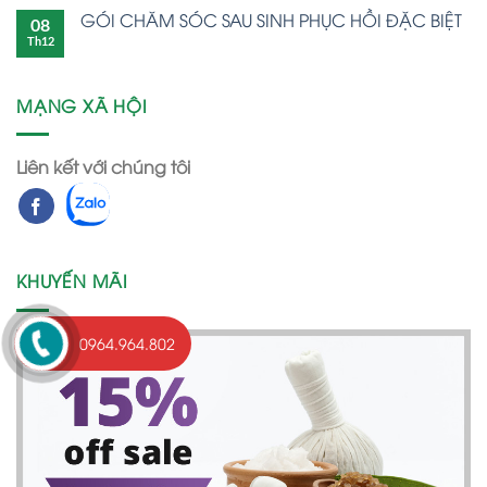
GÓI CHĂM SÓC SAU SINH PHỤC HỒI ĐẶC BIỆT
08
Th12
MẠNG XÃ HỘI
Liên kết với chúng tôi
KHUYẾN MÃI
0964.964.802