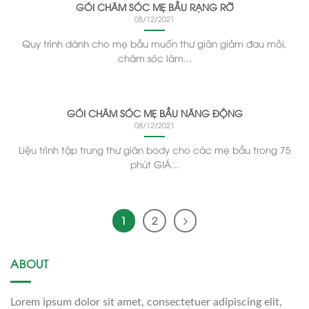
GÓI CHĂM SÓC MẸ BẦU RẠNG RỠ
08/12/2021
Quy trình dành cho mẹ bầu muốn thư giãn giảm đau mỏi,
chăm sóc làm...
GÓI CHĂM SÓC MẸ BẦU NĂNG ĐỘNG
08/12/2021
Liệu trình tập trung thư giãn body cho các mẹ bầu trong 75
phút GIÁ...
1
2
ABOUT
Lorem ipsum dolor sit amet, consectetuer adipiscing elit,