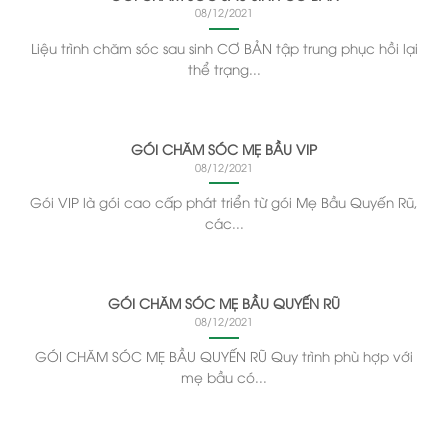
08/12/2021
Liệu trình chăm sóc sau sinh CƠ BẢN tập trung phục hồi lại
thể trạng...
GÓI CHĂM SÓC MẸ BẦU VIP
08/12/2021
Gói VIP là gói cao cấp phát triển từ gói Mẹ Bầu Quyến Rũ,
các...
GÓI CHĂM SÓC MẸ BẦU QUYẾN RŨ
08/12/2021
GÓI CHĂM SÓC MẸ BẦU QUYẾN RŨ Quy trình phù hợp với
mẹ bầu có...