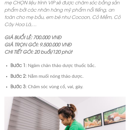
mẹ CHỌN liệu trình VIP sẽ được chăm sóc bằng sản
phẩm bởi các nhãn hàng mỹ phẩm nổi tiếng, an
toàn cho mẹ bầu, em bé như Cocoon, Cỏ Mềm, Cỏ
Cây Hoa Lá,…
GIÁ BUỔI LẺ: 700.000 VNĐ
GIÁ TRỌN GÓI: 9.500.000 VNĐ
CHI TIẾT GÓI: 20 buổi/120 phút
Bước 1
: Ngâm chân thảo dược thuốc bắc.
Bước 2
: Nằm muối nóng thảo dược.
Bước 3
: Chăm sóc vùng cổ, vai, gáy.