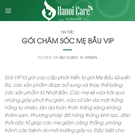
Skip
to
content
TIN TỨC
GÓI CHĂM SÓC MẸ BẦU VIP
POSTED ON
08/12/2021
BY
ADMIN
Gói VIP là gói cao cấp phát triển từ gói Mẹ Bầu Quyến
Rũ, các sản phẩm được bổ sung và thay thế bằng
các sản phẩm từ Nhật Bản. Các mẹ sẽ vừa trải qua
những giây phút thư giãn, vừa có làn da mặt trứng
hồng tự nhiên, làn da toàn thân trắng sáng không
thâm sạm. Phương pháp đá nóng thông kinh lạc, đào
thải dộc tố giúp các mẹ giảm căng thẳng, phòng
tránh các bệnh do môi trường gây ra. Đặc biệt cho