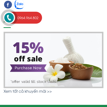
0964.964.802
KHUYẾN MÃI
Xem tất cả khuyến mãi >>